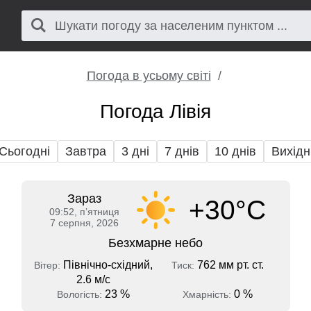
Погода в усьому світі
Погода Лівія
Сьогодні
Завтра
3 дні
7 днів
10 днів
Вихідн
Зараз
+30°C
09:52, пʼятниця
7 серпня, 2026
Безхмарне небо
Північно-східний,
762 мм рт. ст.
Вітер:
Тиск:
2.6 м/с
23 %
0 %
Вологість:
Хмарність: