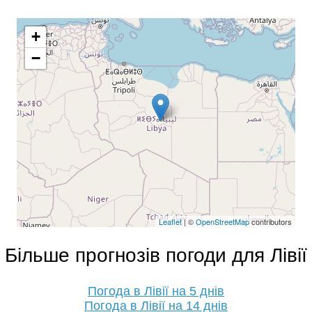
+
−
Leaflet
| ©
OpenStreetMap
contributors
Більше прогнозів погоди для Лівії
Погода в Лівії на 5 днів
Погода в Лівії на 14 днів