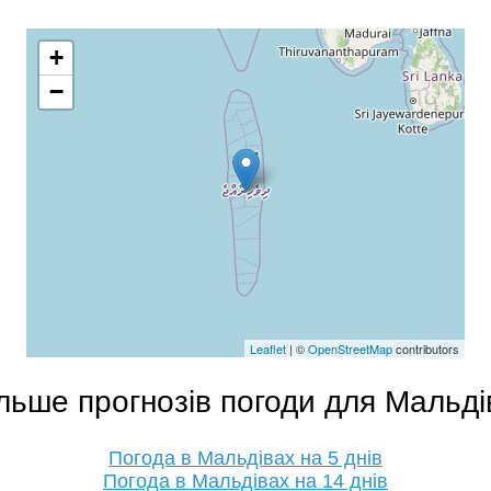
+
−
Leaflet
| ©
OpenStreetMap
contributors
льше прогнозів погоди для Мальді
Погода в Мальдівах на 5 днів
Погода в Мальдівах на 14 днів