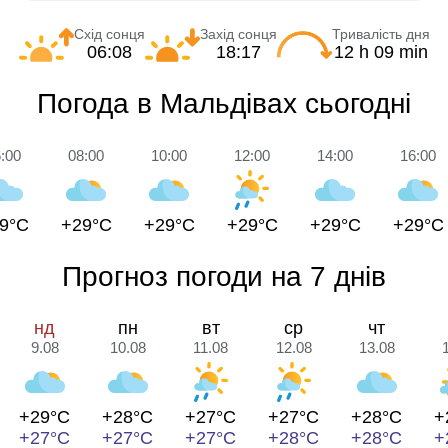
Схід сонця
Захід сонця
Тривалість дня
06:08
18:17
12 h 09 min
Погода в Мальдівах сьогодні
:00
08:00
10:00
12:00
14:00
16:00
9°C
+29°C
+29°C
+29°C
+29°C
+29°C
Прогноз погоди на 7 днів
нд
пн
вт
ср
чт
9.08
10.08
11.08
12.08
13.08
+29°C
+28°C
+27°C
+27°C
+28°C
+
+27°C
+27°C
+27°C
+28°C
+28°C
+