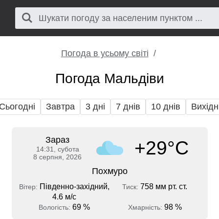
Погода в усьому світі
Погода Мальдіви
Сьогодні
Завтра
3 дні
7 днів
10 днів
Вихідн
Зараз
+29°C
14:31, субота
8 серпня, 2026
Похмуро
Південно-західний,
758 мм рт. ст.
Вітер:
Тиск:
4.6 м/с
69 %
98 %
Вологість:
Хмарність: