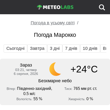
Погода в усьому світі
Погода Марокко
Сьогодні
Завтра
3 дні
7 днів
10 днів
Вих
Зараз
+24°C
03:21, четвер
6 серпня, 2026
Безхмарне небо
Південно-західний,
765 мм рт. ст.
Вітер:
Тиск:
0.5 м/с
55 %
0 %
Вологість:
Хмарність: