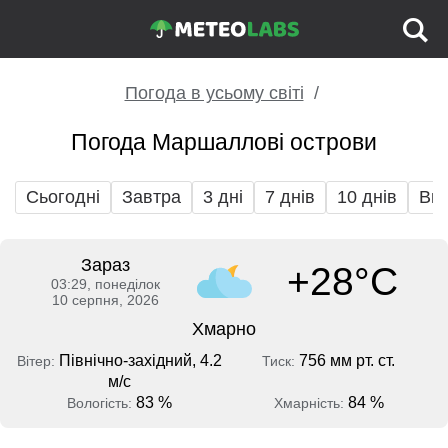
Погода в усьому світі
Погода Маршаллові острови
Сьогодні
Завтра
3 дні
7 днів
10 днів
Вих
Зараз
+28°C
03:29, понеділок
10 серпня, 2026
Хмарно
Північно-західний, 4.2
756 мм рт. ст.
Вітер:
Тиск:
м/с
83 %
84 %
Вологість:
Хмарність: