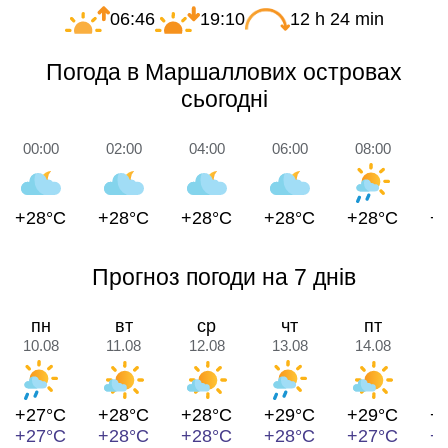
06:46
19:10
12 h 24 min
Погода в Маршаллових островах
сьогодні
00:00
02:00
04:00
06:00
08:00
1
+28°C
+28°C
+28°C
+28°C
+28°C
+
Прогноз погоди на 7 днів
пн
вт
ср
чт
пт
10.08
11.08
12.08
13.08
14.08
1
+27°C
+28°C
+28°C
+29°C
+29°C
+
+27°C
+28°C
+28°C
+28°C
+27°C
+