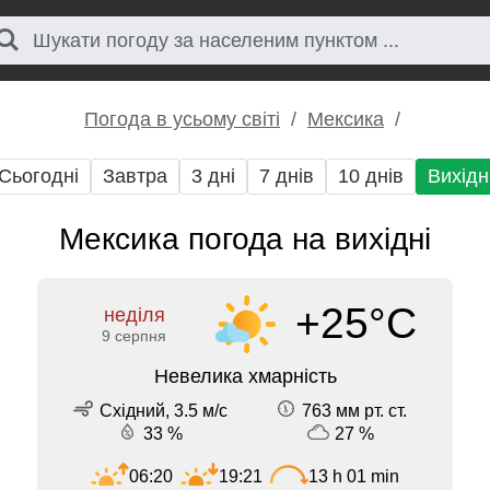
Погода в усьому світі
Мексика
Сьогодні
Завтра
3 дні
7 днів
10 днів
Вихідн
Мексика погода на вихідні
+25°C
неділя
9 серпня
Невелика хмарність
Східний, 3.5 м/с
763 мм рт. ст.
33 %
27 %
06:20
19:21
13 h 01 min