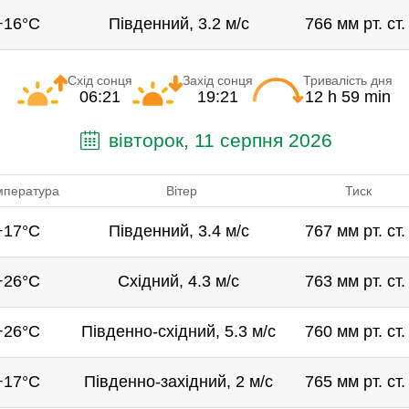
+16°C
Південний, 3.2 м/с
766 мм рт. ст.
Схід сонця
Захід сонця
Тривалість дня
06:21
19:21
12 h 59 min
вівторок, 11 серпня 2026
мпература
Вітер
Тиск
+17°C
Південний, 3.4 м/с
767 мм рт. ст.
+26°C
Східний, 4.3 м/с
763 мм рт. ст.
+26°C
Південно-східний, 5.3 м/с
760 мм рт. ст.
+17°C
Південно-західний, 2 м/с
765 мм рт. ст.