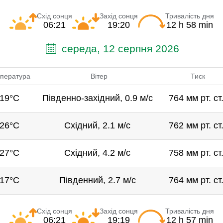
Схід сонця
Захід сонця
Тривалість дня
06:21
19:20
12 h 58 min
середа, 12 серпня 2026
пература
Вітер
Тиск
19°C
Південно-західний, 0.9 м/с
764 мм рт. ст
26°C
Східний, 2.1 м/с
762 мм рт. ст
27°C
Східний, 4.2 м/с
758 мм рт. ст
17°C
Південний, 2.7 м/с
764 мм рт. ст
Схід сонця
Захід сонця
Тривалість дня
06:21
19:19
12 h 57 min