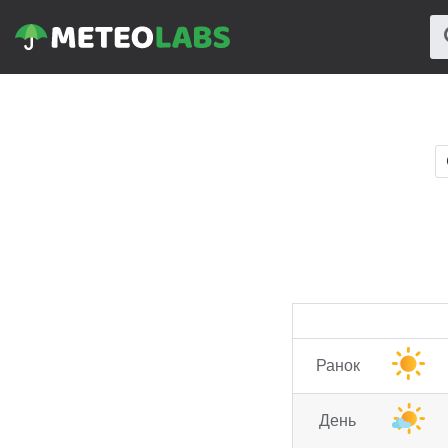
Ранок
День