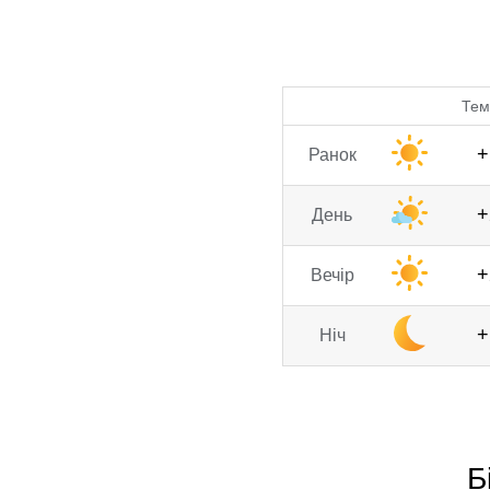
Тем
+
Ранок
+
День
+
Вечір
+
Ніч
Б