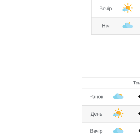
Вечір
Ніч
Те
Ранок
День
Вечір