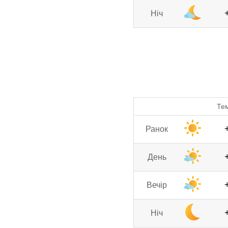
Ніч
Те
Ранок
День
Вечір
Ніч