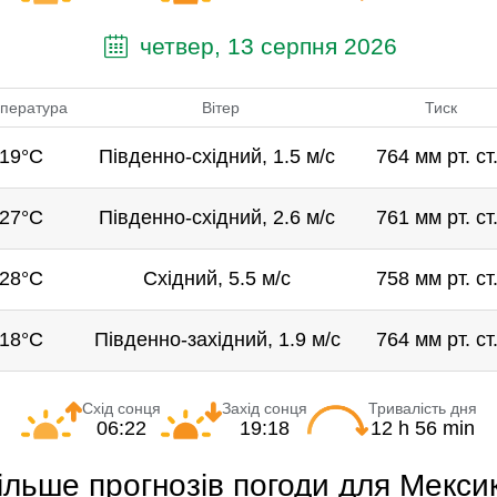
четвер, 13 серпня 2026
пература
Вітер
Тиск
19°C
Південно-східний, 1.5 м/с
764 мм рт. ст
27°C
Південно-східний, 2.6 м/с
761 мм рт. ст
28°C
Східний, 5.5 м/с
758 мм рт. ст
18°C
Південно-західний, 1.9 м/с
764 мм рт. ст
Схід сонця
Захід сонця
Тривалість дня
06:22
19:18
12 h 56 min
ільше прогнозів погоди для Мекси