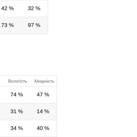
42 %
32 %
73 %
97 %
Вологість
Хмарність
74 %
47 %
31 %
14 %
34 %
40 %