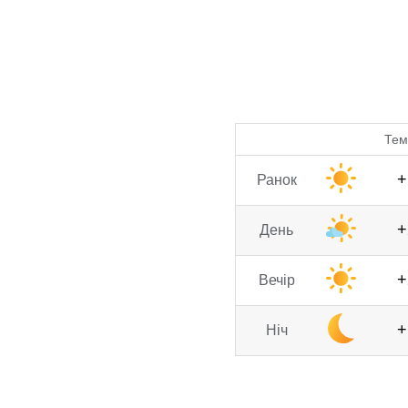
Тем
+
Ранок
+
День
+
Вечір
+
Ніч