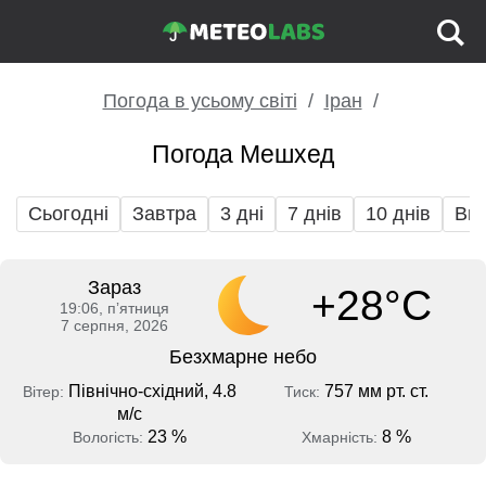
Погода в усьому світі
Іран
Погода Мешхед
Сьогодні
Завтра
3 дні
7 днів
10 днів
Вих
Зараз
+28°C
19:06, пʼятниця
7 серпня, 2026
Безхмарне небо
Північно-східний, 4.8
757 мм рт. ст.
Вітер:
Тиск:
м/с
23 %
8 %
Вологість:
Хмарність: