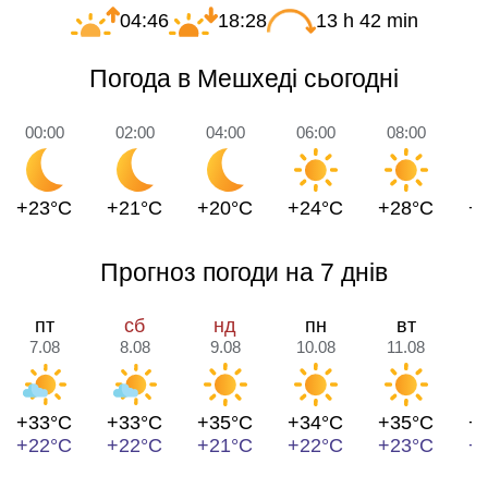
04:46
18:28
13 h 42 min
Погода в Мешхеді сьогодні
00:00
02:00
04:00
06:00
08:00
1
+23°C
+21°C
+20°C
+24°C
+28°C
+
Прогноз погоди на 7 днів
пт
сб
нд
пн
вт
7.08
8.08
9.08
10.08
11.08
1
+33°C
+33°C
+35°C
+34°C
+35°C
+
+22°C
+22°C
+21°C
+22°C
+23°C
+