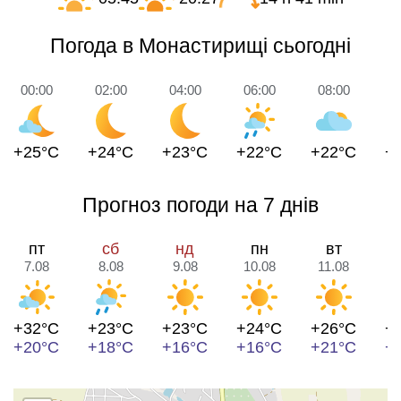
Погода в Монастирищі сьогодні
00:00
02:00
04:00
06:00
08:00
1
+25°C
+24°C
+23°C
+22°C
+22°C
+
Прогноз погоди на 7 днів
пт
сб
нд
пн
вт
7.08
8.08
9.08
10.08
11.08
1
+32°C
+23°C
+23°C
+24°C
+26°C
+
+20°C
+18°C
+16°C
+16°C
+21°C
+