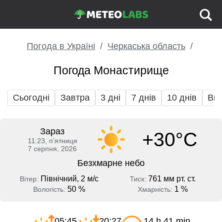
Погода в Україні
Черкаська область
Погода Монастирище
Сьогодні
Завтра
3 дні
7 днів
10 днів
Вих
Зараз
+30°C
11:23, пʼятниця
7 серпня, 2026
Безхмарне небо
Північний, 2 м/с
761 мм рт. ст.
Вітер:
Тиск:
50 %
1 %
Вологість:
Хмарність:
05:45
20:27
14 h 41 min