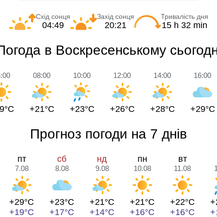
Схід сонця
Захід сонця
Тривалість дня
04:49
20:21
15 h 32 min
Погода в Воскресенському сьогодн
:00
08:00
10:00
12:00
14:00
16:00
9°C
+21°C
+23°C
+26°C
+28°C
+29°C
Прогноз погоди на 7 днів
пт
сб
нд
пн
вт
7.08
8.08
9.08
10.08
11.08
+29°C
+23°C
+21°C
+21°C
+22°C
+
+19°C
+17°C
+14°C
+16°C
+16°C
+