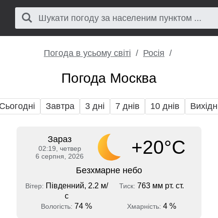
Погода в усьому світі
Росія
Погода Москва
Сьогодні
Завтра
3 дні
7 днів
10 днів
Вихідн
Зараз
+20°C
02:19, четвер
6 серпня, 2026
Безхмарне небо
Південний, 2.2 м/
763 мм рт. ст.
Вітер:
Тиск:
с
74 %
4 %
Вологість:
Хмарність: