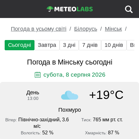
Погода в усьому світі
Білорусь
Мінськ
Сьогодні
Завтра
3 дні
7 днів
10 днів
Вих
Погода в Мінську сьогодні
субота, 8 серпня 2026
+19°C
День
13:00
Похмуро
Північно-західний, 3.6
765 мм рт. ст.
Вітер:
Тиск:
м/с
52 %
87 %
Вологість:
Хмарність: