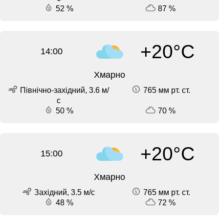
52 %
87 %
+20°C
14:00
Хмарно
Північно-західний, 3.6 м/
765 мм рт. ст.
с
50 %
70 %
+20°C
15:00
Хмарно
Західний, 3.5 м/с
765 мм рт. ст.
48 %
72 %