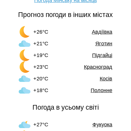
Погода Мінську на місяць
Прогноз погоди в інших містах
+26°C
Авдіївка
+21°C
Яготин
+19°C
Підгайці
+23°C
Красноград
+20°C
Косів
+18°C
Полонне
Погода в усьому світі
+27°C
Фукуока