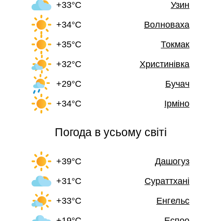
+33°C
Узин
+34°C
Волноваха
+35°C
Токмак
+32°C
Христинівка
+29°C
Бучач
+34°C
Ірміно
Погода в усьому світі
+39°C
Дашогуз
+31°C
Сураттхані
+33°C
Енгельс
+19°C
Еспоо