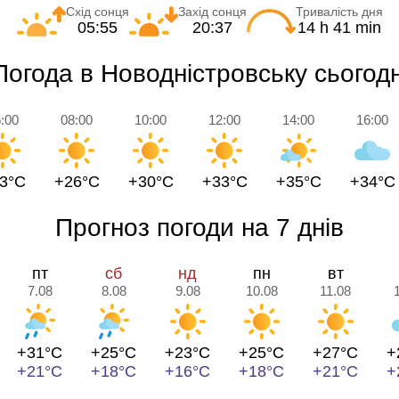
Схід сонця
Захід сонця
Тривалість дня
05:55
20:37
14 h 41 min
Погода в Новодністровську сьогодн
:00
08:00
10:00
12:00
14:00
16:00
3°C
+26°C
+30°C
+33°C
+35°C
+34°C
Прогноз погоди на 7 днів
пт
сб
нд
пн
вт
7.08
8.08
9.08
10.08
11.08
+31°C
+25°C
+23°C
+25°C
+27°C
+
+21°C
+18°C
+16°C
+18°C
+21°C
+