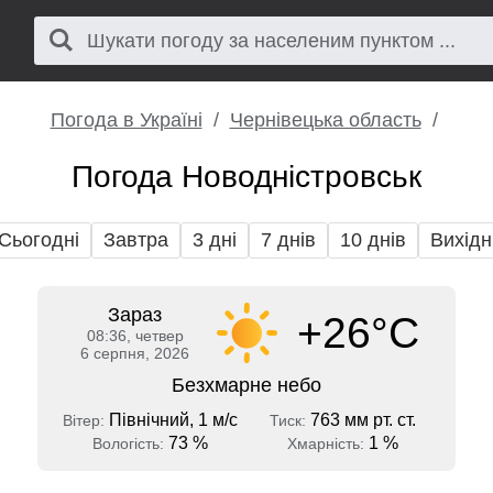
Погода в Україні
Чернівецька область
Погода Новодністровськ
Сьогодні
Завтра
3 дні
7 днів
10 днів
Вихідн
Зараз
+26°C
08:36, четвер
6 серпня, 2026
Безхмарне небо
Північний, 1 м/с
763 мм рт. ст.
Вітер:
Тиск:
73 %
1 %
Вологість:
Хмарність: