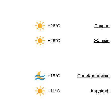
+26°C
Покров
+26°C
Жашків
+15°C
Сан-Франциско
+11°C
Кардіфф