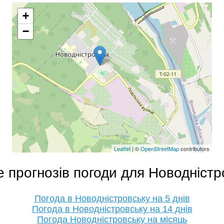
+
−
Leaflet
| ©
OpenStreetMap
contributors
 прогнозів погоди для Новодністр
Погода в Новодністровську на 5 днів
Погода в Новодністровську на 14 днів
Погода Новодністровську на місяць