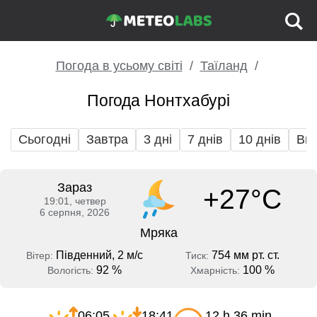
Погода в усьому світі
Таїланд
Погода Нонтхабурі
Сьогодні
Завтра
3 дні
7 днів
10 днів
Вих
Зараз
+27°C
19:01, четвер
6 серпня, 2026
Мряка
Південний, 2 м/с
754 мм рт. ст.
Вітер:
Тиск:
92 %
100 %
Вологість:
Хмарність:
06:05
18:41
12 h 36 min