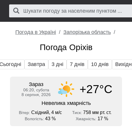
Погода в Україні
Запорізька область
Погода Оріхів
Сьогодні
Завтра
3 дні
7 днів
10 днів
Вихідн
Зараз
+27°C
06:20, субота
8 серпня, 2026
Невелика хмарність
Східний, 4 м/с
758 мм рт. ст.
Вітер:
Тиск:
43 %
17 %
Вологість:
Хмарність: