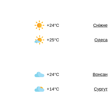
+24°C
Сніжне
+25°C
Одеса
+24°C
Вонсан
+14°C
Сургут