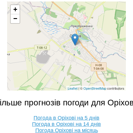
+
−
Leaflet
| ©
OpenStreetMap
contributors
ільше прогнозів погоди для Оріхо
Погода в Оріхові на 5 днів
Погода в Оріхові на 14 днів
Погода Оріхові на місяць