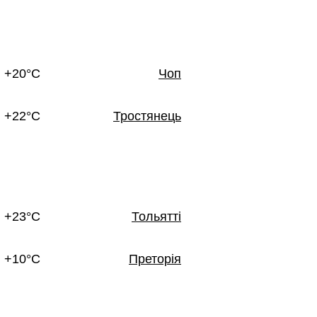
+20°C
Чоп
+22°C
Тростянець
+23°C
Тольятті
+10°C
Преторія