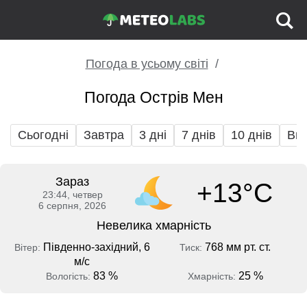
Погода в усьому світі
Погода Острів Мен
Сьогодні
Завтра
3 дні
7 днів
10 днів
Вих
Зараз
+13°C
23:44, четвер
6 серпня, 2026
Невелика хмарність
Південно-західний, 6
768 мм рт. ст.
Вітер:
Тиск:
м/с
83 %
25 %
Вологість:
Хмарність: