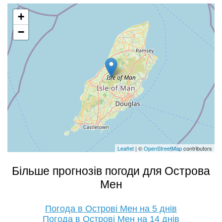
+
−
Leaflet
| ©
OpenStreetMap
contributors
Більше прогнозів погоди для Острова
Мен
Погода в Острові Мен на 5 днів
Погода в Острові Мен на 14 днів