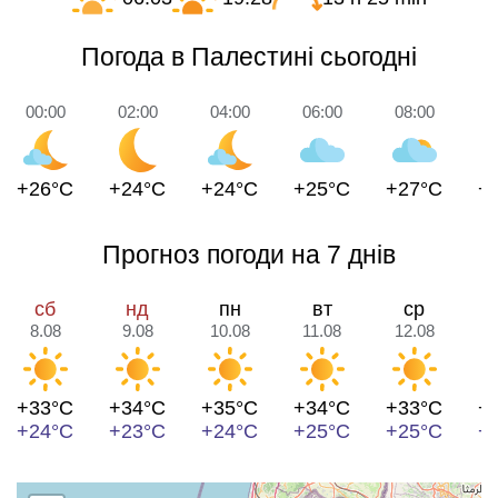
Погода в Палестині сьогодні
00:00
02:00
04:00
06:00
08:00
1
+26°C
+24°C
+24°C
+25°C
+27°C
+
Прогноз погоди на 7 днів
сб
нд
пн
вт
ср
8.08
9.08
10.08
11.08
12.08
1
+33°C
+34°C
+35°C
+34°C
+33°C
+
+24°C
+23°C
+24°C
+25°C
+25°C
+