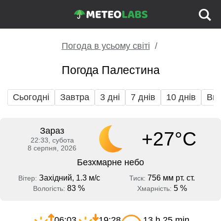
Погода в усьому світі
Погода Палестина
Сьогодні
Завтра
3 дні
7 днів
10 днів
Вих
Зараз
+27°C
22:33, субота
8 серпня, 2026
Безхмарне небо
Західний, 1.3 м/с
756 мм рт. ст.
Вітер:
Тиск:
83 %
5 %
Вологість:
Хмарність:
06:03
19:28
13 h 25 min