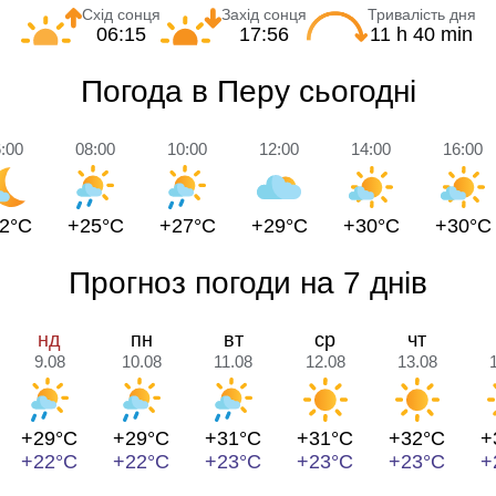
Схід сонця
Захід сонця
Тривалість дня
06:15
17:56
11 h 40 min
Погода в Перу сьогодні
:00
08:00
10:00
12:00
14:00
16:00
2°C
+25°C
+27°C
+29°C
+30°C
+30°C
Прогноз погоди на 7 днів
нд
пн
вт
ср
чт
9.08
10.08
11.08
12.08
13.08
+29°C
+29°C
+31°C
+31°C
+32°C
+
+22°C
+22°C
+23°C
+23°C
+23°C
+