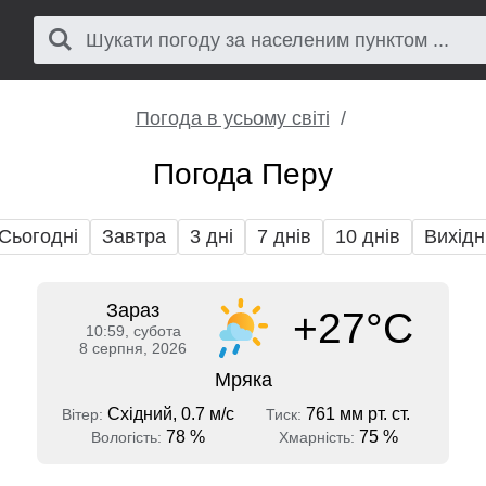
Погода в усьому світі
Погода Перу
Сьогодні
Завтра
3 дні
7 днів
10 днів
Вихідн
Зараз
+27°C
10:59, субота
8 серпня, 2026
Мряка
Східний, 0.7 м/с
761 мм рт. ст.
Вітер:
Тиск:
78 %
75 %
Вологість:
Хмарність: