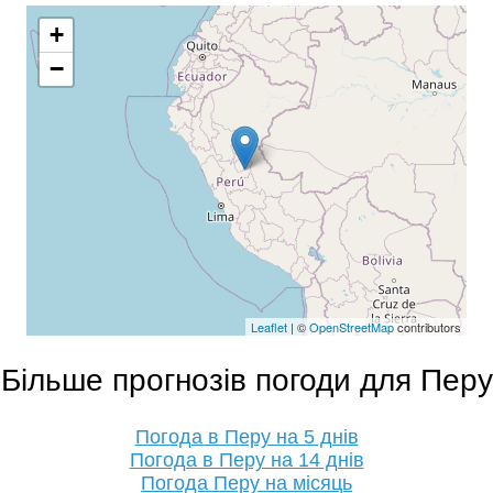
+
−
Leaflet
| ©
OpenStreetMap
contributors
Більше прогнозів погоди для Перу
Погода в Перу на 5 днів
Погода в Перу на 14 днів
Погода Перу на місяць