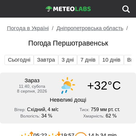
Погода в Україні
Дніпропетровська область
Погода Першотравенськ
Сьогодні
Завтра
3 дні
7 днів
10 днів
Вих
Зараз
+32°C
11:40, субота
8 серпня, 2026
Невеликі дощі
Східний, 4 м/с
759 мм рт. ст.
Вітер:
Тиск:
34 %
62 %
Вологість:
Хмарність:
05:22
19:57
14 h 34 min