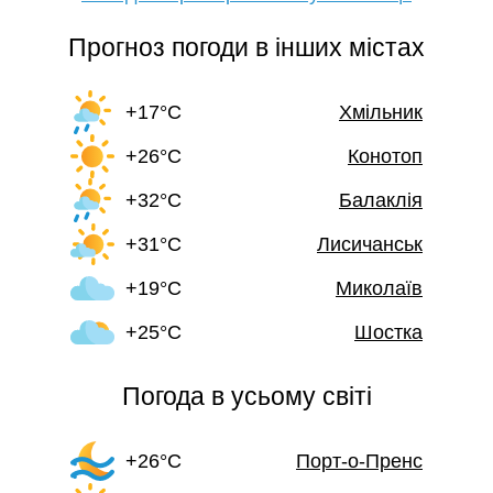
Прогноз погоди в інших містах
+17°C
Хмільник
+26°C
Конотоп
+32°C
Балаклія
+31°C
Лисичанськ
+19°C
Миколаїв
+25°C
Шостка
Погода в усьому світі
+26°C
Порт-о-Пренс