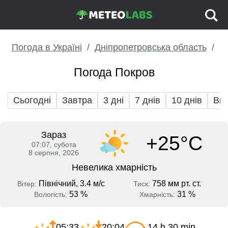
Погода в Україні
Дніпропетровська область
Погода Покров
Сьогодні
Завтра
3 дні
7 днів
10 днів
Вих
Зараз
+25°C
07:07, субота
8 серпня, 2026
Невелика хмарність
Північний, 3.4 м/с
758 мм рт. ст.
Вітер:
Тиск:
53 %
31 %
Вологість:
Хмарність:
05:33
20:04
14 h 30 min