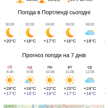
Погода в Портленді сьогодні
00:00
02:00
04:00
06:00
08:00
1
+20°C
+18°C
+17°C
+16°C
+18°C
+
Прогноз погоди на 7 днів
сб
нд
пн
вт
ср
8.08
9.08
10.08
11.08
12.08
1
+28°C
+24°C
+22°C
+23°C
+24°C
+
+17°C
+15°C
+16°C
+17°C
+18°C
+