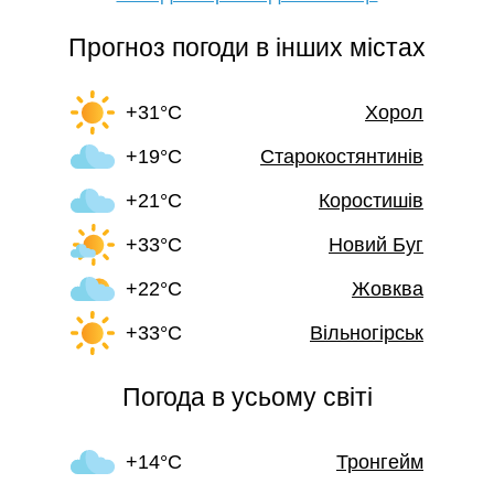
Прогноз погоди в інших містах
+31°C
Хорол
+19°C
Старокостянтинів
+21°C
Коростишів
+33°C
Новий Буг
+22°C
Жовква
+33°C
Вільногірськ
Погода в усьому світі
+14°C
Тронгейм