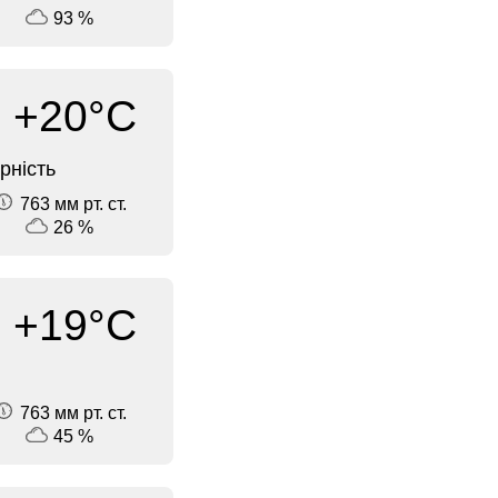
93 %
+20°C
рність
763 мм рт. ст.
26 %
+19°C
763 мм рт. ст.
45 %