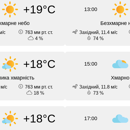
+19°C
13:00
хмарне небо
Безхмарне 
м/с
763 мм рт. ст.
Західний, 11.4 м/с
4 %
74 %
+18°C
15:00
ика хмарність
Хмарно
 м/с
763 мм рт. ст.
Західний, 11.8 м/с
18 %
73 %
+18°C
17:00