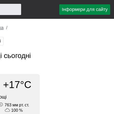
Інформери для сайту
ка
і
 сьогодні
+17°C
ощі
763 мм рт. ст.
100 %