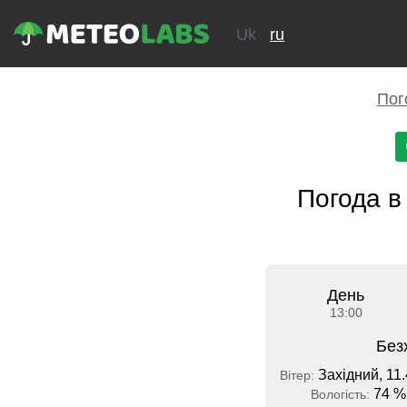
Uk
ru
Пог
Погода в
День
13:00
Без
Західний, 11.
Вітер:
74 %
Вологість: