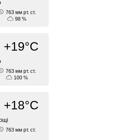
о
763 мм рт. ст.
98 %
+19°C
о
763 мм рт. ст.
100 %
+18°C
ощі
763 мм рт. ст.