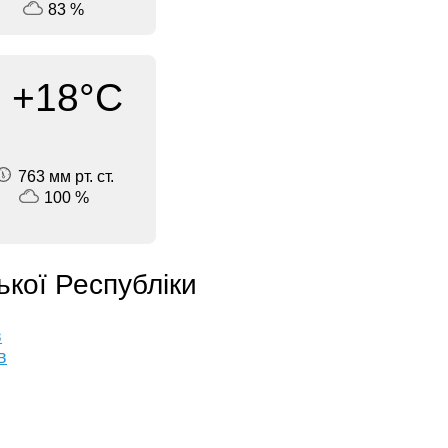
83 %
+18°C
763 мм рт. ст.
100 %
ької Республіки
в
в