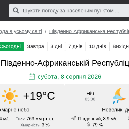
ода в усьому світі
Південно-Африканська Республі
Сьогодні
Завтра
3 дні
7 днів
10 днів
Вихідн
 Південно-Африканській Республіці
субота, 8 серпня 2026
+19°C
Ніч
03:00
хмарне небо
Невеликі д
4 м/с
763 мм рт. ст.
Південний, 8.9 м/с
Тиск:
3 %
79 %
Хмарність: