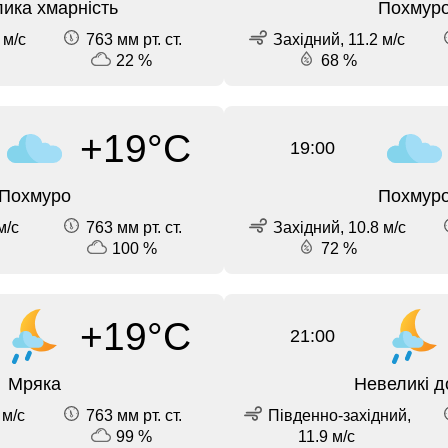
ика хмарність
Похмур
 м/с
763 мм рт. ст.
Західний, 11.2 м/с
22 %
68 %
+19°C
19:00
Похмуро
Похмур
м/с
763 мм рт. ст.
Західний, 10.8 м/с
100 %
72 %
+19°C
21:00
Мряка
Невеликі д
 м/с
763 мм рт. ст.
Південно-західний,
99 %
11.9 м/с