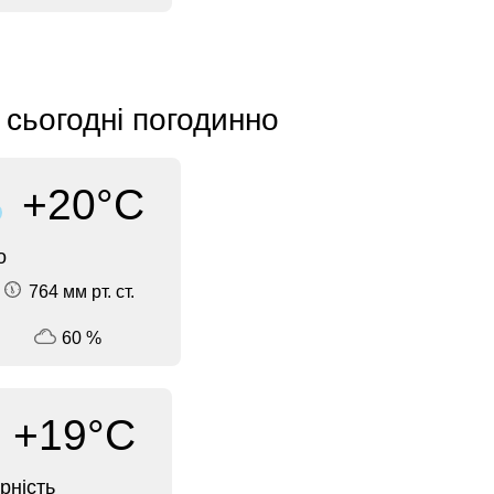
 сьогодні погодинно
+20°C
о
764 мм рт. ст.
60 %
+19°C
рність