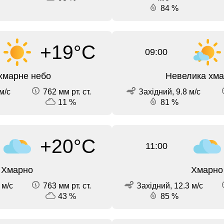
84 %
+19°C
09:00
хмарне небо
Невелика хма
м/с
762 мм рт. ст.
Західний, 9.8 м/с
11 %
81 %
+20°C
11:00
Хмарно
Хмарно
 м/с
763 мм рт. ст.
Західний, 12.3 м/с
43 %
85 %