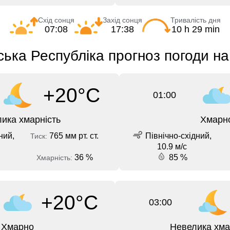
Схід сонця
Захід сонця
Тривалість дня
07:08
17:38
10 h 29 min
ка Республіка прогноз погоди на
+20°C
01:00
ика хмарність
Хмарн
ний,
765 мм рт. ст.
Північно-східний,
Тиск:
10.9 м/с
36 %
85 %
Хмарність:
+20°C
03:00
Хмарно
Невелика хма