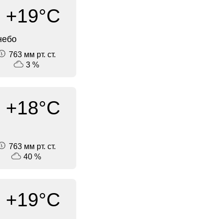
+19°C
небо
763 мм рт. ст.
3 %
+18°C
763 мм рт. ст.
40 %
+19°C