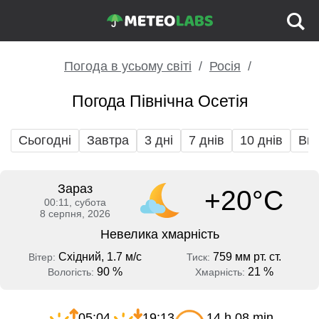
Погода в усьому світі
Росія
Погода Північна Осетія
Сьогодні
Завтра
3 дні
7 днів
10 днів
Вих
Зараз
+20°C
00:11, субота
8 серпня, 2026
Невелика хмарність
Східний, 1.7 м/с
759 мм рт. ст.
Вітер:
Тиск:
90 %
21 %
Вологість:
Хмарність:
05:04
19:13
14 h 08 min