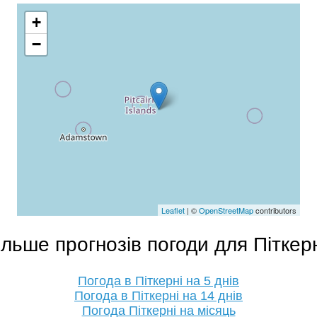
+
−
Leaflet
| ©
OpenStreetMap
contributors
ільше прогнозів погоди для Піткер
Погода в Піткерні на 5 днів
Погода в Піткерні на 14 днів
Погода Піткерні на місяць