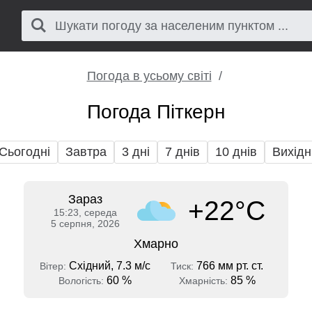
Погода в усьому світі
Погода Піткерн
Сьогодні
Завтра
3 дні
7 днів
10 днів
Вихідн
Зараз
+22°C
15:23, середа
5 серпня, 2026
Хмарно
Східний, 7.3 м/с
766 мм рт. ст.
Вітер:
Тиск:
60 %
85 %
Вологість:
Хмарність: