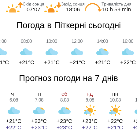
Схід сонця
Захід сонця
Тривалість дня
07:07
18:06
10 h 59 min
Погода в Піткерні сьогодні
:00
08:00
10:00
12:00
14:00
16:00
1°C
+21°C
+21°C
+21°C
+21°C
+22°C
Прогноз погоди на 7 днів
чт
пт
сб
нд
пн
6.08
7.08
8.08
9.08
10.08
+21°C
+23°C
+23°C
+23°C
+22°C
+
+22°C
+23°C
+23°C
+22°C
+21°C
+