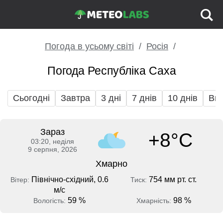
Погода в усьому світі
Росія
Погода Республіка Саха
Сьогодні
Завтра
3 дні
7 днів
10 днів
Вих
Зараз
+8°C
03:20, неділя
9 серпня, 2026
Хмарно
Північно-східний, 0.6
754 мм рт. ст.
Вітер:
Тиск:
м/с
59 %
98 %
Вологість:
Хмарність: