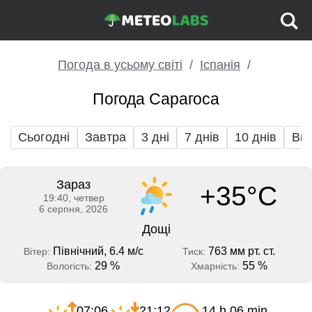
Погода в усьому світі
Іспанія
Погода Сарагоса
Сьогодні
Завтра
3 дні
7 днів
10 днів
Вих
Зараз
+35°C
19:40, четвер
6 серпня, 2026
Дощі
Північний, 6.4 м/с
763 мм рт. ст.
Вітер:
Тиск:
29 %
55 %
Вологість:
Хмарність:
07:06
21:12
14 h 06 min