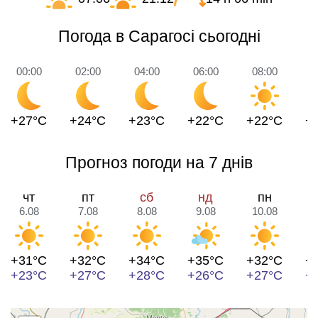
Погода в Сарагосі сьогодні
00:00
02:00
04:00
06:00
08:00
1
+27°C
+24°C
+23°C
+22°C
+22°C
+
Прогноз погоди на 7 днів
чт
пт
сб
нд
пн
6.08
7.08
8.08
9.08
10.08
1
+31°C
+32°C
+34°C
+35°C
+32°C
+
+23°C
+27°C
+28°C
+26°C
+27°C
+