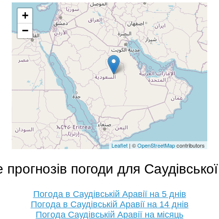
+
−
Leaflet
| ©
OpenStreetMap
contributors
 прогнозів погоди для Саудівської
Погода в Саудівській Аравії на 5 днів
Погода в Саудівській Аравії на 14 днів
Погода Саудівській Аравії на місяць