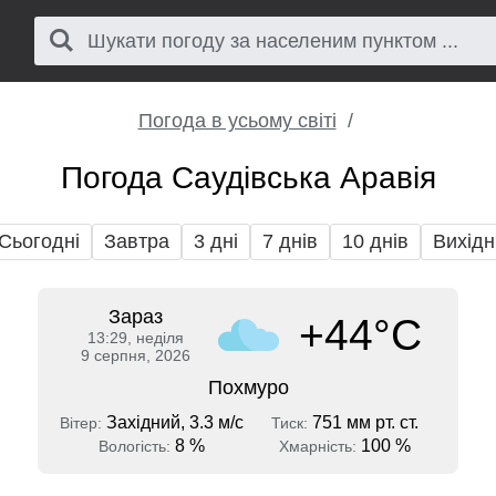
Погода в усьому світі
Погода Саудівська Аравія
Сьогодні
Завтра
3 дні
7 днів
10 днів
Вихідн
Зараз
+44°C
13:29, неділя
9 серпня, 2026
Похмуро
Західний, 3.3 м/с
751 мм рт. ст.
Вітер:
Тиск:
8 %
100 %
Вологість:
Хмарність: