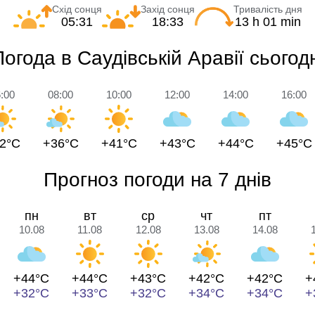
Схід сонця
Захід сонця
Тривалість дня
05:31
18:33
13 h 01 min
Погода в Саудівській Аравії сьогодн
:00
08:00
10:00
12:00
14:00
16:00
2°C
+36°C
+41°C
+43°C
+44°C
+45°C
Прогноз погоди на 7 днів
пн
вт
ср
чт
пт
10.08
11.08
12.08
13.08
14.08
+44°C
+44°C
+43°C
+42°C
+42°C
+
+32°C
+33°C
+32°C
+34°C
+34°C
+