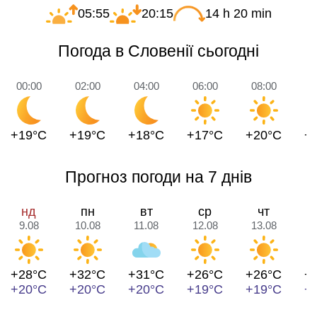
05:55
20:15
14 h 20 min
Погода в Словенії сьогодні
00:00
02:00
04:00
06:00
08:00
1
+19°C
+19°C
+18°C
+17°C
+20°C
+
Прогноз погоди на 7 днів
нд
пн
вт
ср
чт
9.08
10.08
11.08
12.08
13.08
1
+28°C
+32°C
+31°C
+26°C
+26°C
+
+20°C
+20°C
+20°C
+19°C
+19°C
+