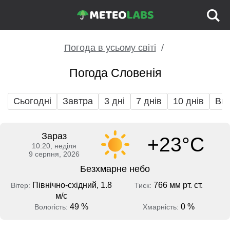
Погода в усьому світі
Погода Словенія
Сьогодні
Завтра
3 дні
7 днів
10 днів
Вих
Зараз
+23°C
10:20, неділя
9 серпня, 2026
Безхмарне небо
Північно-східний, 1.8
766 мм рт. ст.
Вітер:
Тиск:
м/с
49 %
0 %
Вологість:
Хмарність: