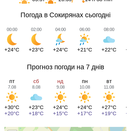
Погода в Сокирянах сьогодні
00:00
02:00
04:00
06:00
08:00
1
+24°C
+23°C
+24°C
+21°C
+22°C
+
Прогноз погоди на 7 днів
пт
сб
нд
пн
вт
7.08
8.08
9.08
10.08
11.08
1
+30°C
+23°C
+24°C
+24°C
+27°C
+
+20°C
+18°C
+15°C
+17°C
+19°C
+