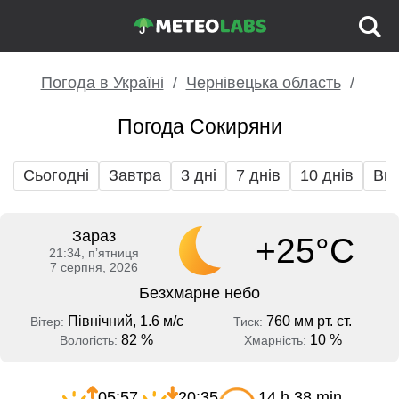
Погода в Україні
Чернівецька область
Погода Сокиряни
Сьогодні
Завтра
3 дні
7 днів
10 днів
Вих
Зараз
+25°C
21:34, пʼятниця
7 серпня, 2026
Безхмарне небо
Північний, 1.6 м/с
760 мм рт. ст.
Вітер:
Тиск:
82 %
10 %
Вологість:
Хмарність:
05:57
20:35
14 h 38 min