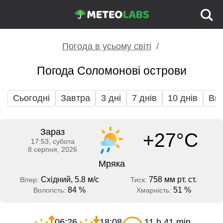
Погода в усьому світі
Погода Соломонові острови
Сьогодні
Завтра
3 дні
7 днів
10 днів
Вих
Зараз
+27°C
17:53, субота
8 серпня, 2026
Мряка
Східний, 5.8 м/с
758 мм рт. ст.
Вітер:
Тиск:
84 %
51 %
Вологість:
Хмарність:
06:26
18:08
11 h 41 min