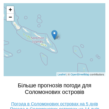
+
−
Leaflet
| ©
OpenStreetMap
contributors
Більше прогнозів погоди для
Соломонових островів
Погода в Соломонових островах на 5 днів