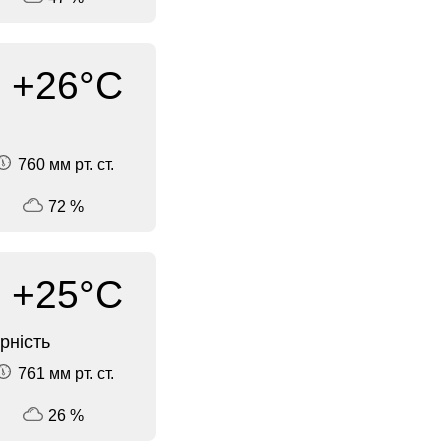
+26°C
760 мм рт. ст.
72 %
+25°C
рність
761 мм рт. ст.
26 %