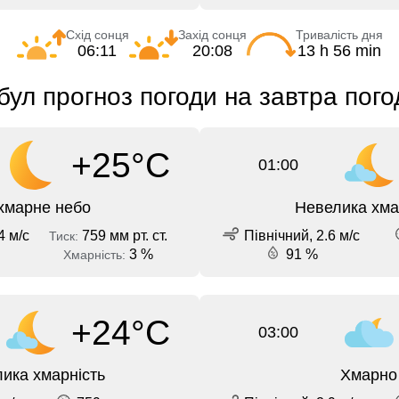
Схід сонця
Захід сонця
Тривалість дня
06:11
20:08
13 h 56 min
ул прогноз погоди на завтра пог
+25°C
01:00
хмарне небо
Невелика хма
4 м/с
759 мм рт. ст.
Північний, 2.6 м/с
Тиск:
3 %
91 %
Хмарність:
+24°C
03:00
ика хмарність
Хмарно