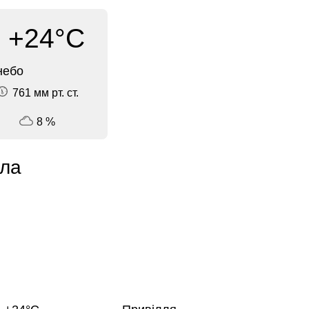
+24°C
небо
761 мм рт. ст.
8 %
ула