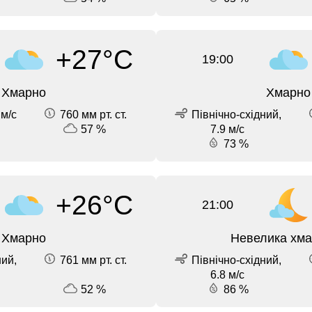
+27°C
19:00
Хмарно
Хмарно
 м/с
760 мм рт. ст.
Північно-східний,
57 %
7.9 м/с
73 %
+26°C
21:00
Хмарно
Невелика хма
ний,
761 мм рт. ст.
Північно-східний,
6.8 м/с
52 %
86 %