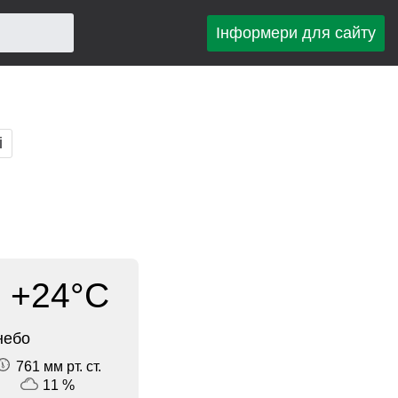
Інформери для сайту
і
+24°C
небо
761 мм рт. ст.
11 %