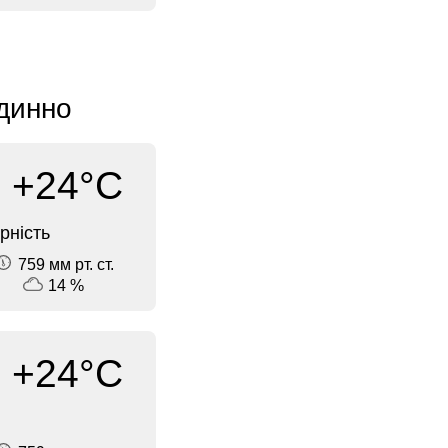
одинно
+24°C
рність
759 мм рт. ст.
14 %
+24°C