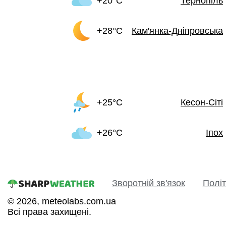
+20°C
Тернопіль
+28°C
Кам'янка-Дніпровська
+25°C
Кесон-Сіті
+26°C
Іпох
Зворотній зв'язок
Політ
© 2026, meteolabs.com.ua
Всі права захищені.