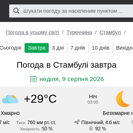
Погода в усьому світі
Туреччина
Стамбул
Сьогодні
Завтра
3 дні
7 днів
10 днів
Вихідн
Погода в Стамбулі завтра
неділя, 9 серпня 2026
+29°C
Ніч
03:00
Хмарно
Безхмарне 
7 м/с
760 мм рт. ст.
Північний, 4.6 м/с
Тиск:
50 %
92 %
Хмарність: