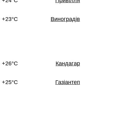
+24°C
Привілля
+23°C
Виноградів
+26°C
Кандагар
+25°C
Газіантеп