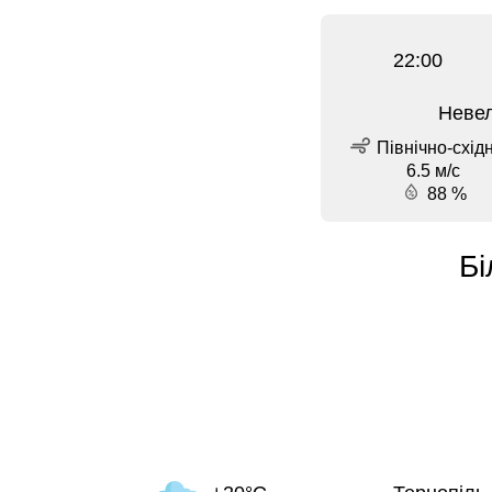
22:00
Невел
Північно-схід
6.5 м/с
88 %
Бі