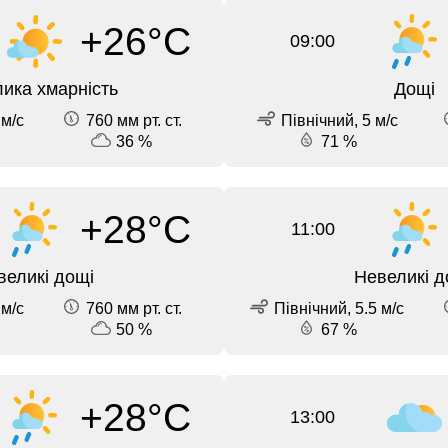
+26°C
09:00
ика хмарність
Дощі
 м/с
760 мм рт. ст.
Північний, 5 м/с
36 %
71 %
+28°C
11:00
великі дощі
Невеликі д
 м/с
760 мм рт. ст.
Північний, 5.5 м/с
50 %
67 %
+28°C
13:00