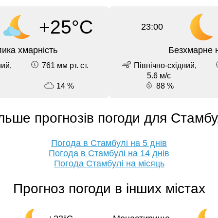
+25°C
23:00
ика хмарність
Безхмарне 
ний,
761 мм рт. ст.
Північно-східний,
5.6 м/с
14 %
88 %
льше прогнозів погоди для Стамб
Погода в Стамбулі на 5 днів
Погода в Стамбулі на 14 днів
Погода Стамбулі на місяць
Прогноз погоди в інших містах