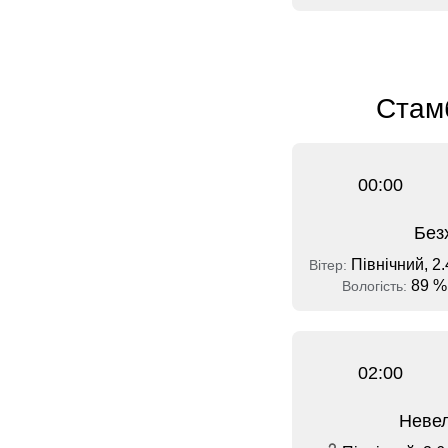
Стамб
00:00
Без
Північний, 2.
Вітер:
89 %
Вологість:
02:00
Невел