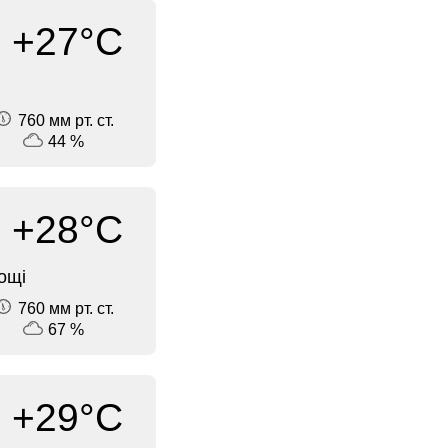
+27°C
760 мм рт. ст.
44 %
+28°C
ощі
760 мм рт. ст.
67 %
+29°C