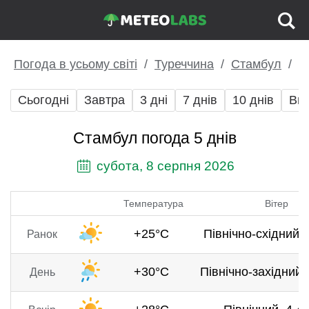
Погода в усьому світі
Туреччина
Стамбул
Сьогодні
Завтра
3 дні
7 днів
10 днів
Вих
Стамбул погода 5 днів
субота, 8 серпня 2026
Температура
Вітер
+25°C
Північно-східний, 
Ранок
+30°C
Північно-західний, 
День