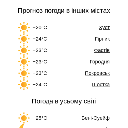
Прогноз погоди в інших містах
+20°C
Хуст
+24°C
Гірник
+23°C
Фастів
+23°C
Городня
+23°C
Покровськ
+24°C
Шостка
Погода в усьому світі
+25°C
Бені-Суейф