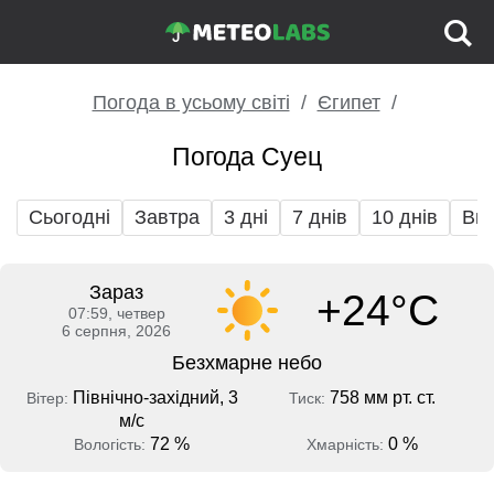
Погода в усьому світі
Єгипет
Погода Суец
Сьогодні
Завтра
3 дні
7 днів
10 днів
Вих
Зараз
+24°C
07:59, четвер
6 серпня, 2026
Безхмарне небо
Північно-західний, 3
758 мм рт. ст.
Вітер:
Тиск:
м/с
72 %
0 %
Вологість:
Хмарність: