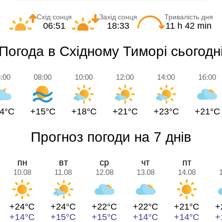
Схід сонця
Захід сонця
Тривалість дня
06:51
18:33
11 h 42 min
Погода в Східному Тиморі сьогодн
:00
08:00
10:00
12:00
14:00
16:00
4°C
+15°C
+18°C
+21°C
+23°C
+21°C
Прогноз погоди на 7 днів
пн
вт
ср
чт
пт
10.08
11.08
12.08
13.08
14.08
+24°C
+24°C
+22°C
+22°C
+21°C
+
+14°C
+15°C
+15°C
+14°C
+14°C
+