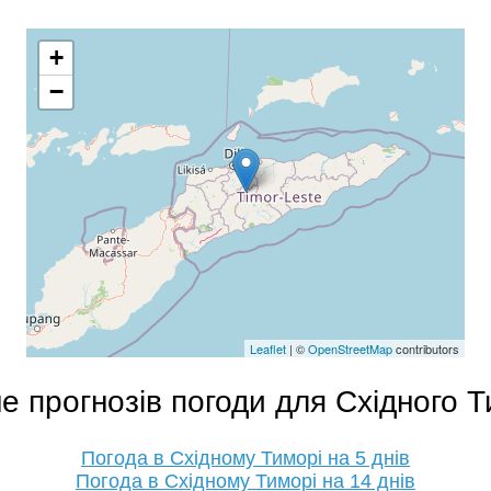
+
−
Leaflet
| ©
OpenStreetMap
contributors
е прогнозів погоди для Східного 
Погода в Східному Тиморі на 5 днів
Погода в Східному Тиморі на 14 днів