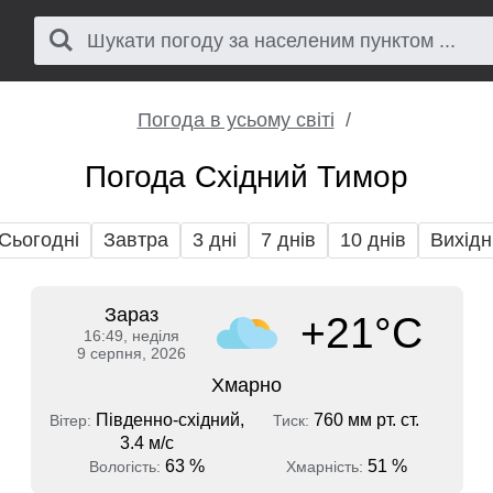
Погода в усьому світі
Погода Східний Тимор
Сьогодні
Завтра
3 дні
7 днів
10 днів
Вихідн
Зараз
+21°C
16:49, неділя
9 серпня, 2026
Хмарно
Південно-східний,
760 мм рт. ст.
Вітер:
Тиск:
3.4 м/с
63 %
51 %
Вологість:
Хмарність: