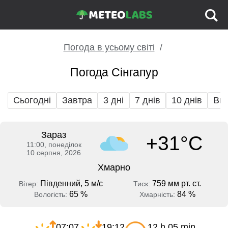
Погода в усьому світі
Погода Сінгапур
Сьогодні
Завтра
3 дні
7 днів
10 днів
Вих
Зараз
+31°C
11:00, понеділок
10 серпня, 2026
Хмарно
Південний, 5 м/с
759 мм рт. ст.
Вітер:
Тиск:
65 %
84 %
Вологість:
Хмарність:
07:07
19:12
12 h 05 min