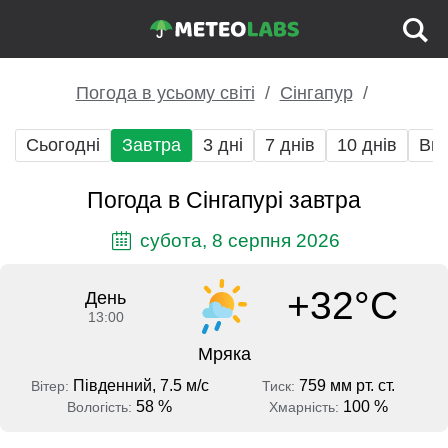
Погода в усьому світі
Сінгапур
Сьогодні
Завтра
3 дні
7 днів
10 днів
Вих
Погода в Сінгапурі завтра
субота, 8 серпня 2026
+32°C
День
13:00
Мряка
Південний, 7.5 м/с
759 мм рт. ст.
Вітер:
Тиск:
58 %
100 %
Вологість:
Хмарність: