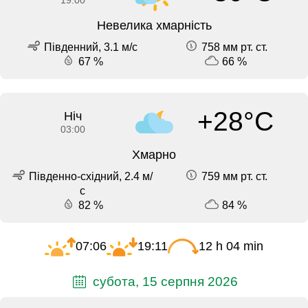
Невелика хмарність
Південний, 3.1 м/с
758 мм рт. ст.
67 %
66 %
+28°C
Ніч
03:00
Хмарно
Південно-східний, 2.4 м/
759 мм рт. ст.
с
82 %
84 %
07:06
19:11
12 h 04 min
субота, 15 серпня 2026