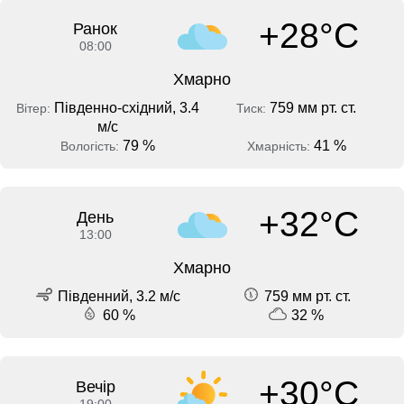
+28°C
Ранок
08:00
Хмарно
Південно-східний, 3.4
759 мм рт. ст.
Вітер:
Тиск:
м/с
79 %
41 %
Вологість:
Хмарність:
+32°C
День
13:00
Хмарно
Південний, 3.2 м/с
759 мм рт. ст.
60 %
32 %
+30°C
Вечір
19:00