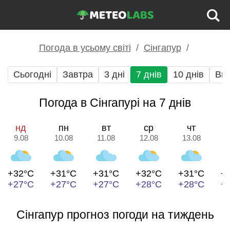
Погода в усьому світі
Сінгапур
Сьогодні
Завтра
3 дні
7 днів
10 днів
Вих
Погода в Сінгапурі на 7 днів
нд
пн
вт
ср
чт
9.08
10.08
11.08
12.08
13.08
1
+32°C
+31°C
+31°C
+32°C
+31°C
+
+27°C
+27°C
+27°C
+28°C
+28°C
+
Сінгапур прогноз погоди на тиждень