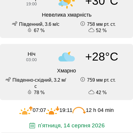
+30°C
19:00
Невелика хмарність
Південний, 3.6 м/с
758 мм рт. ст.
67 %
52 %
+28°C
Ніч
03:00
Хмарно
Південно-східний, 3.2 м/
759 мм рт. ст.
с
78 %
42 %
07:07
19:11
12 h 04 min
пʼятниця, 14 серпня 2026