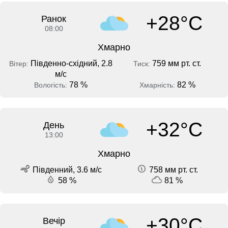
+28°C
Ранок
08:00
Хмарно
Південно-східний, 2.8
759 мм рт. ст.
Вітер:
Тиск:
м/с
78 %
82 %
Вологість:
Хмарність:
+32°C
День
13:00
Хмарно
Південний, 3.6 м/с
758 мм рт. ст.
58 %
81 %
+30°C
Вечір