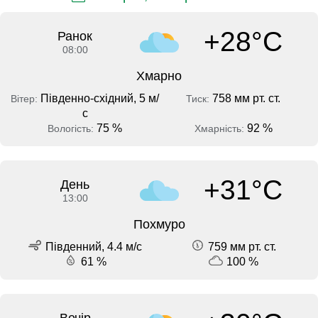
+28°C
Ранок
08:00
Хмарно
Південно-східний, 5 м/
758 мм рт. ст.
Вітер:
Тиск:
с
75 %
92 %
Вологість:
Хмарність:
+31°C
День
13:00
Похмуро
Південний, 4.4 м/с
759 мм рт. ст.
61 %
100 %
Вечір