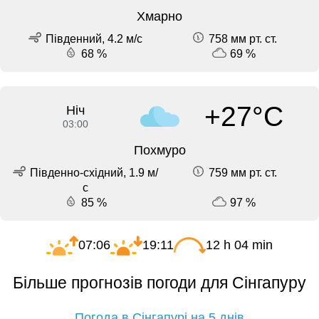
Хмарно
Південний, 4.2 м/с
758 мм рт. ст.
68 %
69 %
+27°C
Ніч
03:00
Похмуро
Південно-східний, 1.9 м/
759 мм рт. ст.
с
85 %
97 %
07:06
19:11
12 h 04 min
Більше прогнозів погоди для Сінгапуру
Погода в Сінгапурі на 5 днів