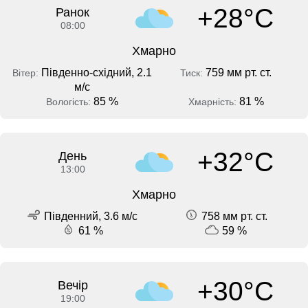
+28°C
Ранок
08:00
Хмарно
Південно-східний, 2.1
759 мм рт. ст.
Вітер:
Тиск:
м/с
85 %
81 %
Вологість:
Хмарність:
+32°C
День
13:00
Хмарно
Південний, 3.6 м/с
758 мм рт. ст.
61 %
59 %
+30°C
Вечір
19:00