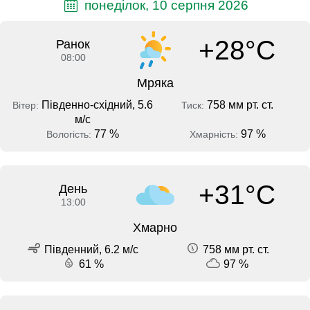
понеділок, 10 серпня 2026
+28°C
Ранок
08:00
Мряка
Південно-східний, 5.6
758 мм рт. ст.
Вітер:
Тиск:
м/с
77 %
97 %
Вологість:
Хмарність:
+31°C
День
13:00
Хмарно
Південний, 6.2 м/с
758 мм рт. ст.
61 %
97 %