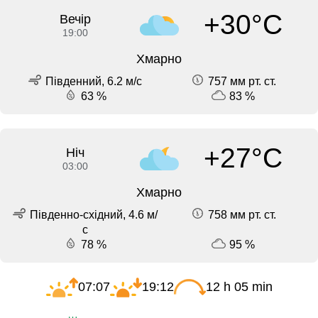
+30°C
Вечір
19:00
Хмарно
Південний, 6.2 м/с
757 мм рт. ст.
63 %
83 %
+27°C
Ніч
03:00
Хмарно
Південно-східний, 4.6 м/
758 мм рт. ст.
с
78 %
95 %
07:07
19:12
12 h 05 min