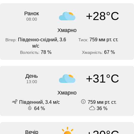
+28°C
Ранок
08:00
Хмарно
Південно-східний, 3.6
759 мм рт. ст.
Вітер:
Тиск:
м/с
78 %
67 %
Вологість:
Хмарність:
+31°C
День
13:00
Хмарно
Південний, 3.4 м/с
759 мм рт. ст.
64 %
36 %
Вечір