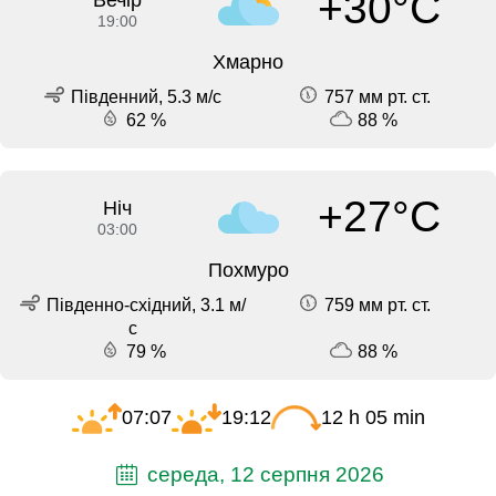
+30°C
19:00
Хмарно
Південний, 5.3 м/с
757 мм рт. ст.
62 %
88 %
+27°C
Ніч
03:00
Похмуро
Південно-східний, 3.1 м/
759 мм рт. ст.
с
79 %
88 %
07:07
19:12
12 h 05 min
середа, 12 серпня 2026