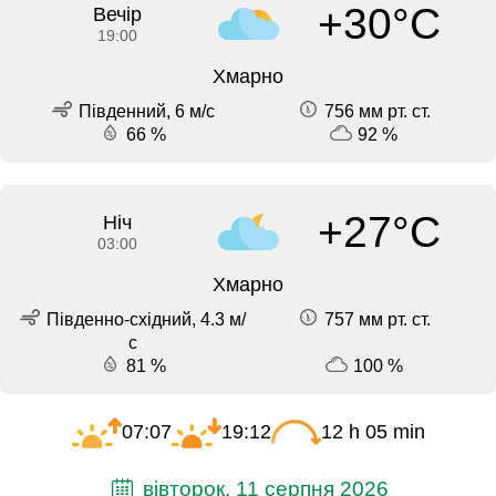
+30°C
Вечір
19:00
Хмарно
Південний, 6 м/с
756 мм рт. ст.
66 %
92 %
+27°C
Ніч
03:00
Хмарно
Південно-східний, 4.3 м/
757 мм рт. ст.
с
81 %
100 %
07:07
19:12
12 h 05 min
вівторок, 11 серпня 2026