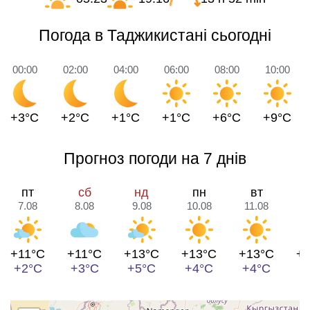
Погода в Таджикистані сьогодні
00:00
02:00
04:00
06:00
08:00
10:00
+3°C
+2°C
+1°C
+1°C
+6°C
+9°C
Прогноз погоди на 7 днів
пт
сб
нд
пн
вт
7.08
8.08
9.08
10.08
11.08
1
+11°C
+11°C
+13°C
+13°C
+13°C
+
+2°C
+3°C
+5°C
+4°C
+4°C
+