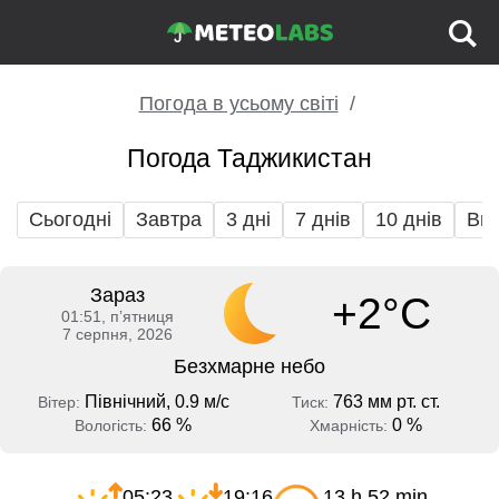
Погода в усьому світі
Погода Таджикистан
Сьогодні
Завтра
3 дні
7 днів
10 днів
Вих
Зараз
+2°C
01:51, пʼятниця
7 серпня, 2026
Безхмарне небо
Північний, 0.9 м/с
763 мм рт. ст.
Вітер:
Тиск:
66 %
0 %
Вологість:
Хмарність:
05:23
19:16
13 h 52 min