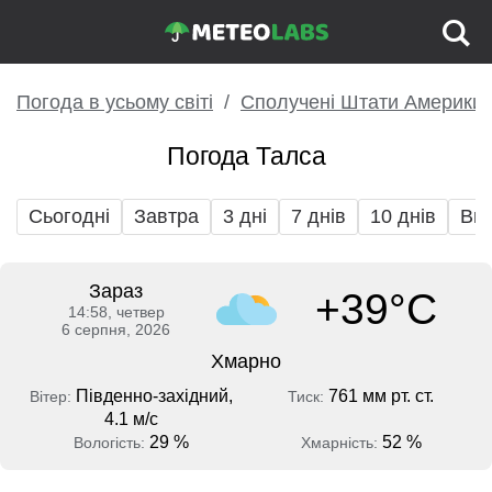
Погода в усьому світі
Сполучені Штати Америки
Погода Талса
Сьогодні
Завтра
3 дні
7 днів
10 днів
Вих
Зараз
+39°C
14:58, четвер
6 серпня, 2026
Хмарно
Південно-західний,
761 мм рт. ст.
Вітер:
Тиск:
4.1 м/с
29 %
52 %
Вологість:
Хмарність: