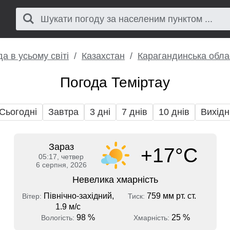
а в усьому світі
Казахстан
Карагандинська обла
Погода Теміртау
Сьогодні
Завтра
3 дні
7 днів
10 днів
Вихідн
Зараз
+17°C
05:17, четвер
6 серпня, 2026
Невелика хмарність
Північно-західний,
759 мм рт. ст.
Вітер:
Тиск:
1.9 м/с
98 %
25 %
Вологість:
Хмарність: