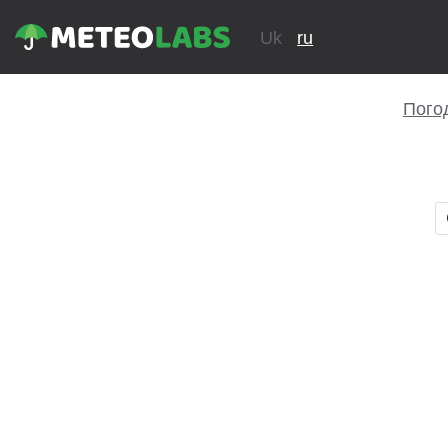
Uk
ru
Погод