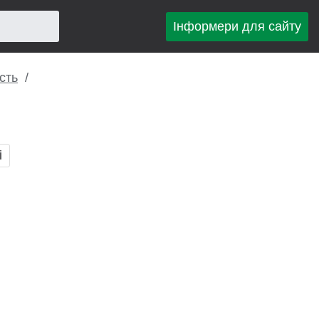
Інформери для сайту
сть
і