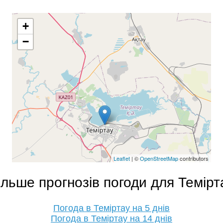
+
−
Leaflet
| ©
OpenStreetMap
contributors
ільше прогнозів погоди для Темірт
Погода в Теміртау на 5 днів
Погода в Теміртау на 14 днів