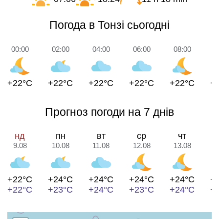
Погода в Тонзі сьогодні
00:00
02:00
04:00
06:00
08:00
1
+22°C
+22°C
+22°C
+22°C
+22°C
+
Прогноз погоди на 7 днів
нд
пн
вт
ср
чт
9.08
10.08
11.08
12.08
13.08
1
+22°C
+24°C
+24°C
+24°C
+24°C
+
+22°C
+23°C
+24°C
+23°C
+24°C
+