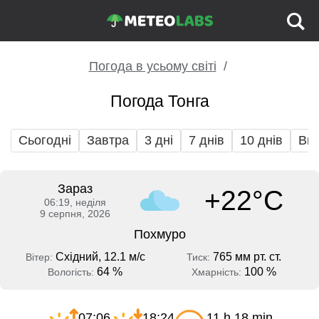
Погода в усьому світі
Погода Тонга
Сьогодні
Завтра
3 дні
7 днів
10 днів
Вих
Зараз
+22°C
06:19, неділя
9 серпня, 2026
Похмуро
Східний, 12.1 м/с
765 мм рт. ст.
Вітер:
Тиск:
64 %
100 %
Вологість:
Хмарність:
07:06
18:24
11 h 18 min