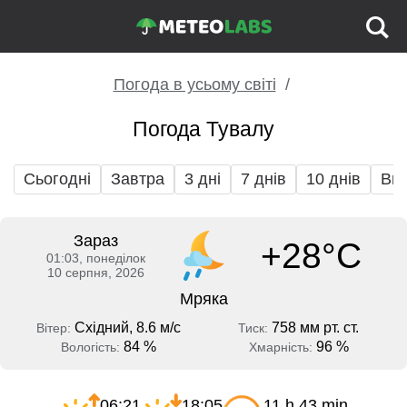
Погода в усьому світі
Погода Тувалу
Сьогодні
Завтра
3 дні
7 днів
10 днів
Вих
Зараз
+28°C
01:03, понеділок
10 серпня, 2026
Мряка
Східний, 8.6 м/с
758 мм рт. ст.
Вітер:
Тиск:
84 %
96 %
Вологість:
Хмарність:
06:21
18:05
11 h 43 min