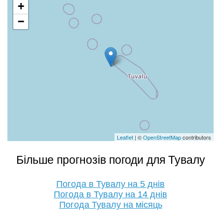
+
−
Leaflet
| ©
OpenStreetMap
contributors
Більше прогнозів погоди для Тувалу
Погода в Тувалу на 5 днів
Погода в Тувалу на 14 днів
Погода Тувалу на місяць