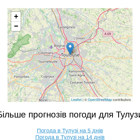
+
−
Leaflet
| ©
OpenStreetMap
contributors
Більше прогнозів погоди для Тулуз
Погода в Тулузі на 5 днів
Погода в Тулузі на 14 днів