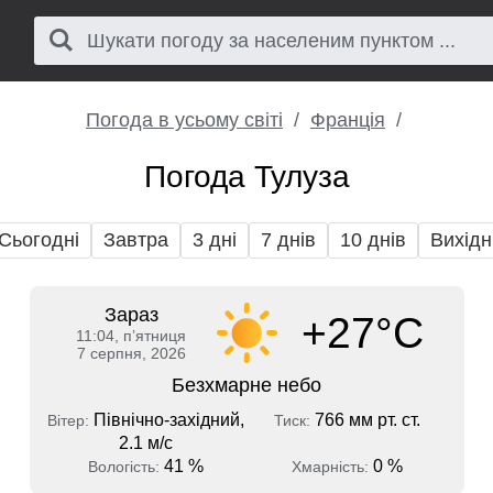
Погода в усьому світі
Франція
Погода Тулуза
Сьогодні
Завтра
3 дні
7 днів
10 днів
Вихідн
Зараз
+27°C
11:04, пʼятниця
7 серпня, 2026
Безхмарне небо
Північно-західний,
766 мм рт. ст.
Вітер:
Тиск:
2.1 м/с
41 %
0 %
Вологість:
Хмарність: