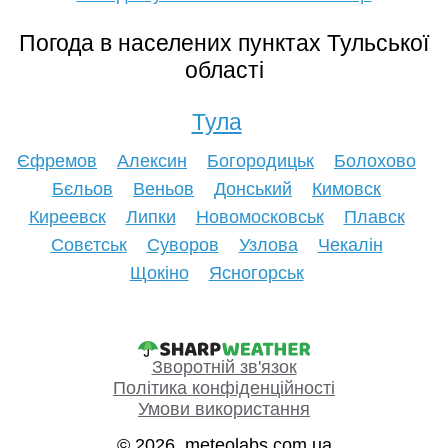
Погода в населених пунктах Тульської
області
Тула
Єфремов
Алексин
Богородицьк
Болохово
Бєльов
Веньов
Донський
Кимовск
Киреевск
Липки
Новомосковськ
Плавск
Совєтськ
Суворов
Узлова
Чекалін
Щокіно
Ясногорськ
Зворотній зв'язок
Політика конфіденційності
Умови використання
© 2026, meteolabs.com.ua