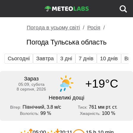
Погода в усьому світі
Росія
Погода Тульська область
Сьогодні
Завтра
3 дні
7 днів
10 днів
Вих
Зараз
+19°C
05:09, субота
8 серпня, 2026
Невеликі дощі
Північний, 3.8 м/с
761 мм рт. ст.
Вітер:
Тиск:
99 %
100 %
Вологість:
Хмарність:
05:00
20:11
15 h 10 min