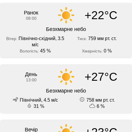
+22°C
Ранок
08:00
Безхмарне небо
Північно-східний, 3.5
759 мм рт. ст.
Вітер:
Тиск:
м/с
45 %
0 %
Вологість:
Хмарність:
+27°C
День
13:00
Безхмарне небо
Північний, 4.5 м/с
758 мм рт. ст.
31 %
6 %
Вечір