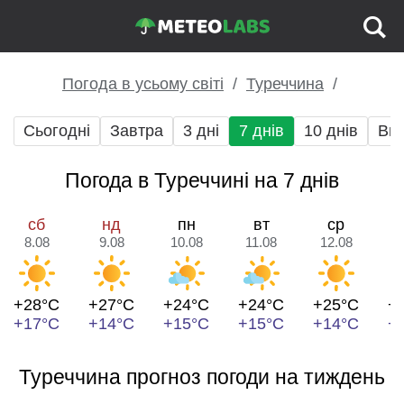
Погода в усьому світі
Туреччина
Сьогодні
Завтра
3 дні
7 днів
10 днів
Вих
Погода в Туреччині на 7 днів
сб
нд
пн
вт
ср
8.08
9.08
10.08
11.08
12.08
1
+28°C
+27°C
+24°C
+24°C
+25°C
+
+17°C
+14°C
+15°C
+15°C
+14°C
+
Туреччина прогноз погоди на тиждень