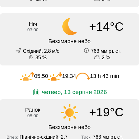
+14°C
Ніч
03:00
Безхмарне небо
Східний, 2.8 м/с
763 мм рт. ст.
85 %
2 %
05:50
19:34
13 h 43 min
четвер, 13 серпня 2026
+19°C
Ранок
08:00
Безхмарне небо
Північно-східний, 2.7
763 мм рт. ст.
Вітер:
Тиск: