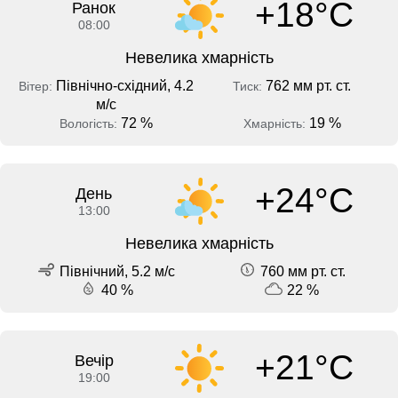
+18°C
Ранок
08:00
Невелика хмарність
Північно-східний, 4.2
762 мм рт. ст.
Вітер:
Тиск:
м/с
72 %
19 %
Вологість:
Хмарність:
+24°C
День
13:00
Невелика хмарність
Північний, 5.2 м/с
760 мм рт. ст.
40 %
22 %
+21°C
Вечір
19:00