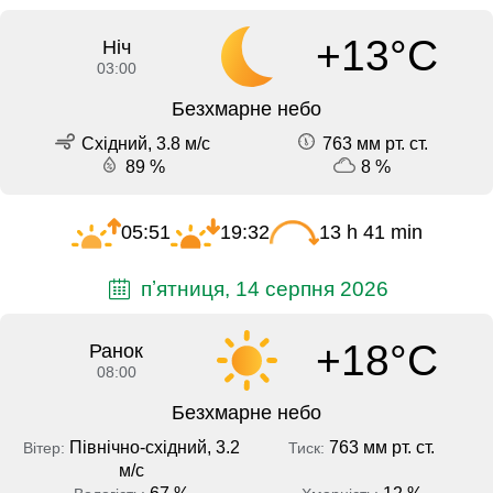
+13°C
Ніч
03:00
Безхмарне небо
Східний, 3.8 м/с
763 мм рт. ст.
89 %
8 %
05:51
19:32
13 h 41 min
пʼятниця, 14 серпня 2026
+18°C
Ранок
08:00
Безхмарне небо
Північно-східний, 3.2
763 мм рт. ст.
Вітер:
Тиск:
м/с