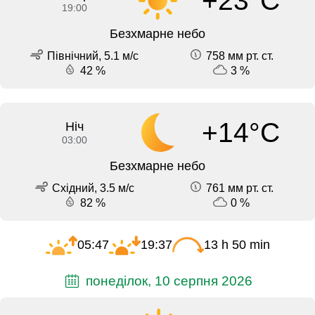
+23°C
19:00
Безхмарне небо
Північний, 5.1 м/с
758 мм рт. ст.
42 %
3 %
+14°C
Ніч
03:00
Безхмарне небо
Східний, 3.5 м/с
761 мм рт. ст.
82 %
0 %
05:47
19:37
13 h 50 min
понеділок, 10 серпня 2026