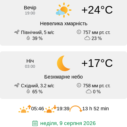
+24°C
Вечір
19:00
Невелика хмарність
Північний, 5 м/с
757 мм рт. ст.
39 %
23 %
+17°C
Ніч
03:00
Безхмарне небо
Східний, 3.2 м/с
758 мм рт. ст.
65 %
0 %
05:46
19:39
13 h 52 min
неділя, 9 серпня 2026