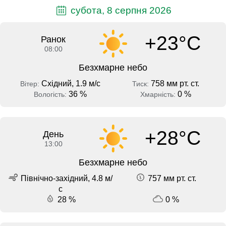
субота, 8 серпня 2026
+23°C
Ранок
08:00
Безхмарне небо
Східний, 1.9 м/с
758 мм рт. ст.
Вітер:
Тиск:
36 %
0 %
Вологість:
Хмарність:
+28°C
День
13:00
Безхмарне небо
Північно-західний, 4.8 м/
757 мм рт. ст.
с
28 %
0 %