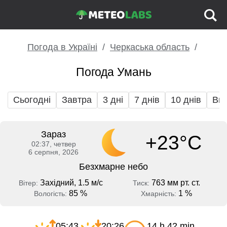
Погода в Україні
Черкаська область
Погода Умань
Сьогодні
Завтра
3 дні
7 днів
10 днів
Вих
Зараз
+23°C
02:37, четвер
6 серпня, 2026
Безхмарне небо
Західний, 1.5 м/с
763 мм рт. ст.
Вітер:
Тиск:
85 %
1 %
Вологість:
Хмарність:
05:43
20:26
14 h 42 min