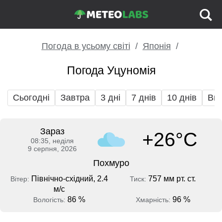
Погода в усьому світі
Японія
Погода Уцуномія
Сьогодні
Завтра
3 дні
7 днів
10 днів
Вих
Зараз
+26°C
08:35, неділя
9 серпня, 2026
Похмуро
Північно-східний, 2.4
757 мм рт. ст.
Вітер:
Тиск:
м/с
86 %
96 %
Вологість:
Хмарність: