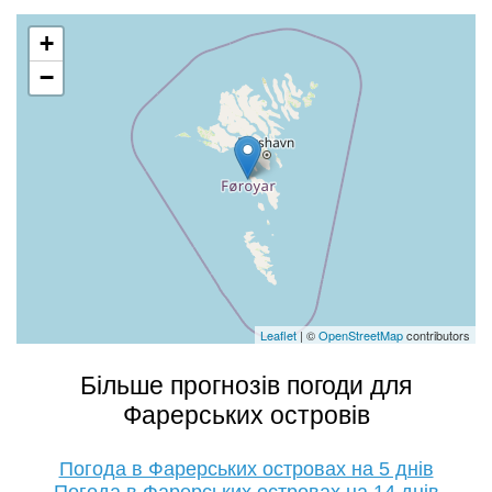
+
−
Leaflet
| ©
OpenStreetMap
contributors
Більше прогнозів погоди для
Фарерських островів
Погода в Фарерських островах на 5 днів