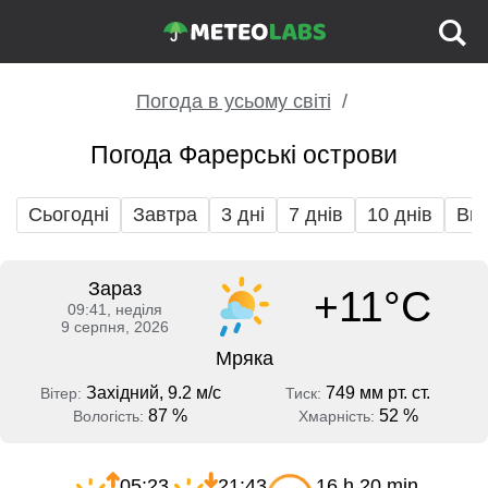
Погода в усьому світі
Погода Фарерські острови
Сьогодні
Завтра
3 дні
7 днів
10 днів
Вих
Зараз
+11°C
09:41, неділя
9 серпня, 2026
Мряка
Західний, 9.2 м/с
749 мм рт. ст.
Вітер:
Тиск:
87 %
52 %
Вологість:
Хмарність:
05:23
21:43
16 h 20 min