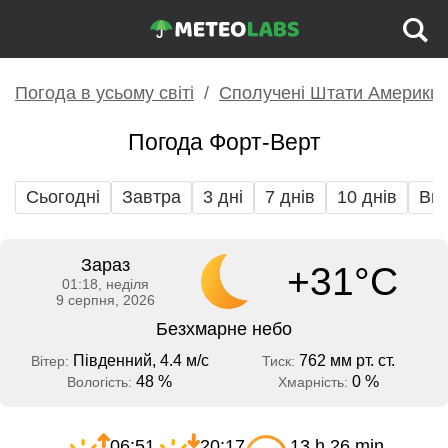
Погода в усьому світі
Сполучені Штати Америки
Погода Форт-Верт
Сьогодні
Завтра
3 дні
7 днів
10 днів
Вих
Зараз
+31°C
01:18, неділя
9 серпня, 2026
Безхмарне небо
Південний, 4.4 м/с
762 мм рт. ст.
Вітер:
Тиск:
48 %
0 %
Вологість:
Хмарність:
06:51
20:17
13 h 26 min