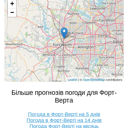
+
−
Leaflet
| ©
OpenStreetMap
contributors
Більше прогнозів погоди для Форт-
Верта
Погода в Форт-Верті на 5 днів
Погода в Форт-Верті на 14 днів
Погода Форт-Верті на місяць