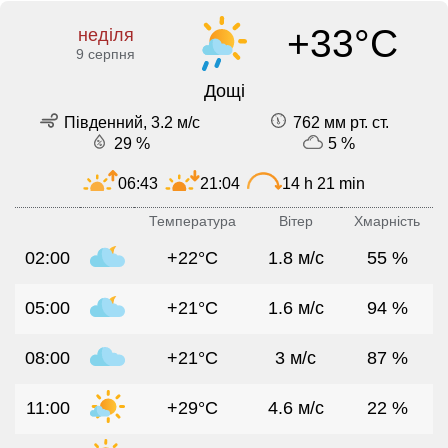
+33°C
неділя
9 серпня
Дощі
Південний, 3.2 м/с
762 мм рт. ст.
29 %
5 %
06:43
21:04
14 h 21 min
Температура
Вітер
Хмарність
02:00
+22°C
1.8 м/с
55 %
05:00
+21°C
1.6 м/с
94 %
08:00
+21°C
3 м/с
87 %
11:00
+29°C
4.6 м/с
22 %