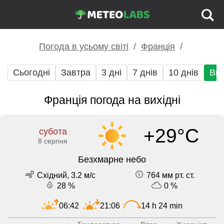
Погода в усьому світі
Франція
Сьогодні
Завтра
3 дні
7 днів
10 днів
Вих
Франція погода на вихідні
+29°C
субота
8 серпня
Безхмарне небо
Східний, 3.2 м/с
764 мм рт. ст.
28 %
0 %
06:42
21:06
14 h 24 min