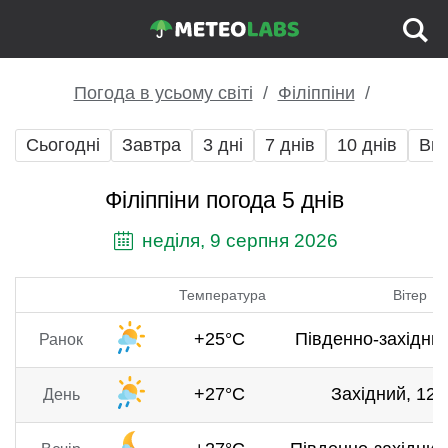
Погода в усьому світі
Філіппіни
Сьогодні
Завтра
3 дні
7 днів
10 днів
Вих
Філіппіни погода 5 днів
неділя, 9 серпня 2026
Температура
Вітер
+25°C
Південно-західний
Ранок
+27°C
Західний, 12.1
День